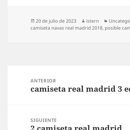
Publicado
Autor
Categorí
20 de julio de 2023
istern
Uncatego
el
camiseta navas real madrid 2018
,
posible cam
Navegación
de
ANTERIOR
camiseta real madrid 3 
entradas
Entrada
anterior:
SIGUIENTE
2 camiseta real madrid
Entrada