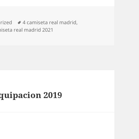
as
Etiquetas
rized
4 camiseta real madrid
,
iseta real madrid 2021
equipacion 2019