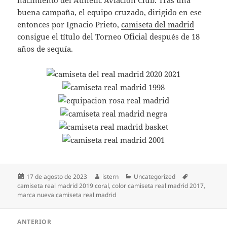
nacimiento del Athletic Aviación Club. Tras una
buena campaña, el equipo cruzado, dirigido en ese
entonces por Ignacio Prieto,
camiseta del madrid
consigue el título del Torneo Oficial después de 18
años de sequía.
Publicado
Autor
Categorías
Etiquetas
17 de agosto de 2023
istern
Uncategorized
el
camiseta real madrid 2019 coral
,
color camiseta real madrid 2017
,
marca nueva camiseta real madrid
Navegación
ANTERIOR
de