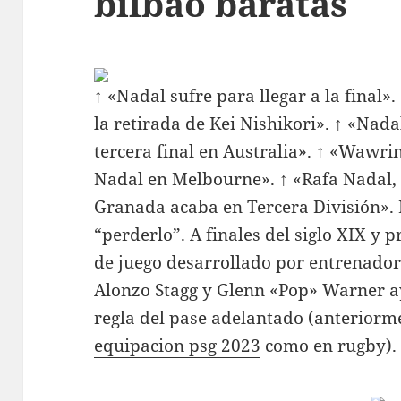
bilbao baratas
↑ «Nadal sufre para llegar a la final»
la retirada de Kei Nishikori». ↑ «Nada
tercera final en Australia». ↑ «Wawri
Nadal en Melbourne». ↑ «Rafa Nadal, 
Granada acaba en Tercera División». D
“perderlo”. A finales del siglo XIX y p
de juego desarrollado por entrenado
Alonzo Stagg y Glenn «Pop» Warner 
regla del pase adelantado (anteriorme
equipacion psg 2023
como en rugby).