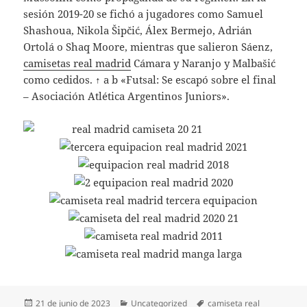
sesión 2019-20 se fichó a jugadores como Samuel
Shashoua, Nikola Šipčić, Álex Bermejo, Adrián
Ortolá o Shaq Moore, mientras que salieron Sáenz,
camisetas real madrid
Cámara y Naranjo y Malbašić
como cedidos. ↑ a b «Futsal: Se escapó sobre el final
– Asociación Atlética Argentinos Juniors».
Publicado
Categorías
Etiquetas
21 de junio de 2023
Uncategorized
camiseta real