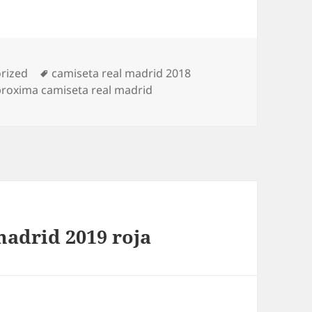
as
Etiquetas
rized
camiseta real madrid 2018
proxima camiseta real madrid
madrid 2019 roja