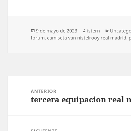
Publicado
Autor
Categorí
9 de mayo de 2023
istern
Uncatego
el
forum
,
camiseta van nistelrooy real madrid
,
Navegación
de
ANTERIOR
tercera equipacion real 
entradas
Entrada
anterior:
SIGUIENTE