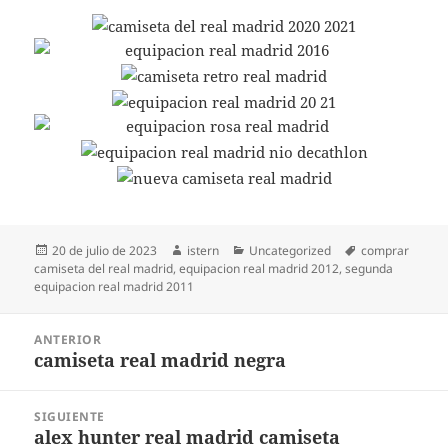
Publicado
Autor
Categorías
Etiquetas
20 de julio de 2023
istern
Uncategorized
comprar
el
camiseta del real madrid
,
equipacion real madrid 2012
,
segunda
equipacion real madrid 2011
Navegación
ANTERIOR
de
camiseta real madrid negra
Entrada
entradas
anterior:
SIGUIENTE
alex hunter real madrid camiseta
Entrada