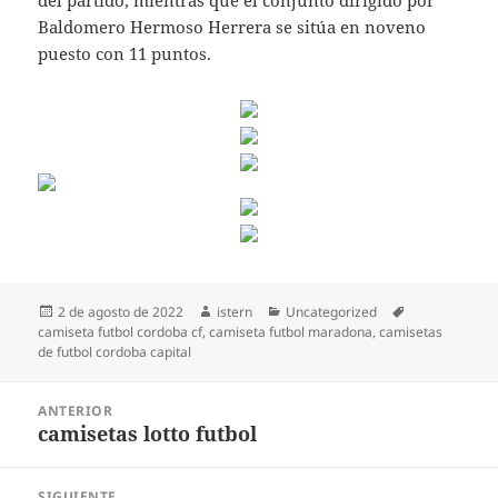
del partido, mientras que el conjunto dirigido por
Baldomero Hermoso Herrera se sitúa en noveno
puesto con 11 puntos.
Publicado
Autor
Categorías
Etiquetas
2 de agosto de 2022
istern
Uncategorized
el
camiseta futbol cordoba cf
,
camiseta futbol maradona
,
camisetas
de futbol cordoba capital
Navegación
ANTERIOR
de
camisetas lotto futbol
Entrada
entradas
anterior:
SIGUIENTE