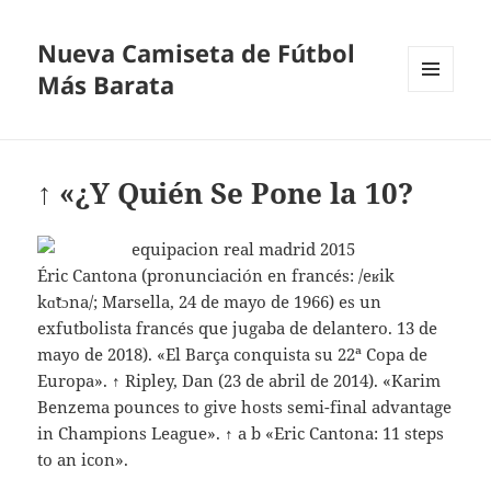
Nueva Camiseta de Fútbol
Más Barata
MENÚ
Y
WIDGETS
↑ «¿Y Quién Se Pone la 10?
Éric Cantona (pronunciación en francés: /eʁik
kɑ̃tɔna/; Marsella, 24 de mayo de 1966) es un
exfutbolista francés que jugaba de delantero. 13 de
mayo de 2018). «El Barça conquista su 22ª Copa de
Europa». ↑ Ripley, Dan (23 de abril de 2014). «Karim
Benzema pounces to give hosts semi-final advantage
in Champions League». ↑ a b «Eric Cantona: 11 steps
to an icon».