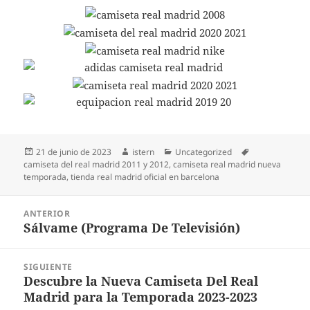
Publicado
Autor
Categorías
Etiquetas
21 de junio de 2023
istern
Uncategorized
el
camiseta del real madrid 2011 y 2012
,
camiseta real madrid nueva
temporada
,
tienda real madrid oficial en barcelona
Navegación
ANTERIOR
de
Sálvame (Programa De Televisión)
Entrada
entradas
anterior:
SIGUIENTE
Descubre la Nueva Camiseta Del Real
Entrada
Madrid para la Temporada 2023-2023
siguiente: