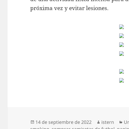
próxima vez y evitar lesiones.
Publicado
Autor
Ca
14 de septiembre de 2022
istern
Un
el
smoking
,
comprar camisetas de futbol
,
pagin