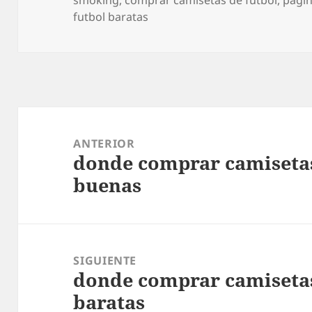
futbol baratas
Navegación
de
ANTERIOR
donde comprar camisetas
entradas
Entrada
buenas
anterior:
SIGUIENTE
donde comprar camisetas
Entrada
baratas
siguiente: