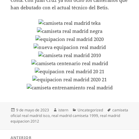
Costa. Con Juan Cruz ya son ocho los canteranos que
han debutado con el actual técnico del Betis.
Publicado
Autor
Categorías
Etiquetas
9 de mayo de 2023
istern
Uncategorized
camiseta
el
oficial real madrid isco
,
real madrid camiseta 1999
,
real madrid
equipacion 2012
Navegación
ANTERIOR