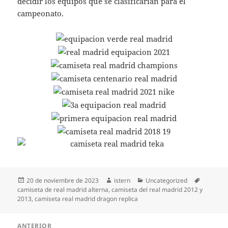
decidir los equipos que se clasificarían para el
campeonato.
Publicado
Autor
Categorías
Etiqueta
20 de noviembre de 2023
istern
Uncategorized
el
camiseta de real madrid alterna
,
camiseta del real madrid 2012 y
2013
,
camiseta real madrid dragon replica
Navegación
ANTERIOR