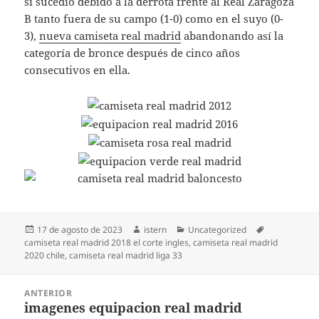
sí sucedió debido a la derrota frente al Real Zaragoza
B tanto fuera de su campo (1-0) como en el suyo (0-
3),
nueva camiseta real madrid
abandonando así la
categoría de bronce después de cinco años
consecutivos en ella.
Publicado
Autor
Categorías
Etiquetas
17 de agosto de 2023
istern
Uncategorized
el
camiseta real madrid 2018 el corte ingles
,
camiseta real madrid
2020 chile
,
camiseta real madrid liga 33
Navegación
ANTERIOR
de
imagenes equipacion real madrid
Entrada
entradas