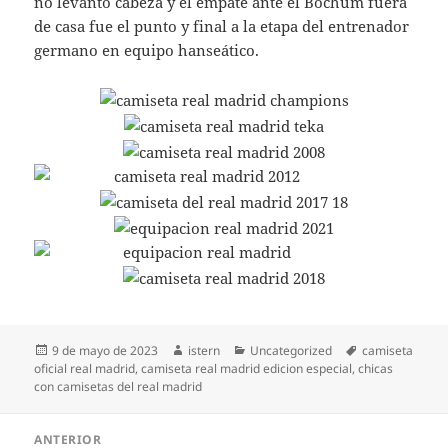
no levantó cabeza y el empate ante el Bochum fuera
de casa fue el punto y final a la etapa del entrenador
germano en equipo hanseático.
Publicado
Autor
Categorías
Etiquetas
9 de mayo de 2023
istern
Uncategorized
camiseta
el
oficial real madrid
,
camiseta real madrid edicion especial
,
chicas
con camisetas del real madrid
Navegación
ANTERIOR