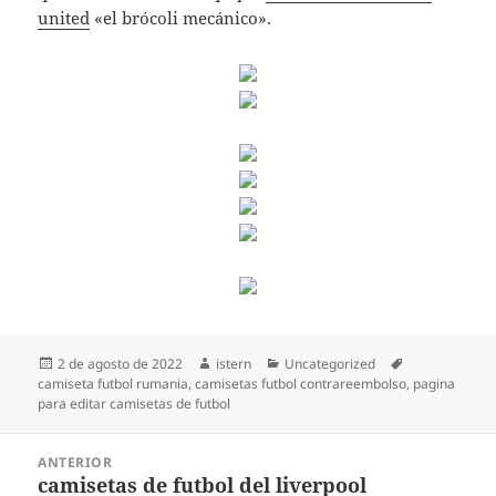
united
«el brócoli mecánico».
Publicado
Autor
Categorías
Etiquetas
2 de agosto de 2022
istern
Uncategorized
el
camiseta futbol rumania
,
camisetas futbol contrareembolso
,
pagina
para editar camisetas de futbol
Navegación
ANTERIOR
de
camisetas de futbol del liverpool
Entrada