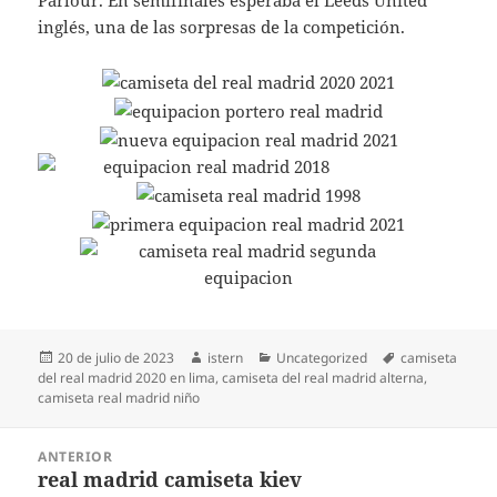
Parlour. En semifinales esperaba el Leeds United
inglés, una de las sorpresas de la competición.
Publicado
Autor
Categorías
Etiquetas
20 de julio de 2023
istern
Uncategorized
camiseta
el
del real madrid 2020 en lima
,
camiseta del real madrid alterna
,
camiseta real madrid niño
Navegación
ANTERIOR
de
real madrid camiseta kiev
Entrada
entradas