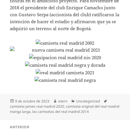
fisuras en el ambicioso proyecto. Para noviembre de
2018 el presidente del club Enrique Camacho junto
con Gustavo Serpa (accionista del club) ratificaron la
intención de hacer el estadio y afirmaron que ya se
adquirió un terreno al norte de Bogotá.
Publicado
Autor
Categorías
Etiquetas
9 de octubre de 2023
istern
Uncategorized
el
camiseta james real madrid 2020
,
camiseta original del real madrid
manga larga
,
las camisetas del real madrid 2014
Navegación
ANTERIOR
de