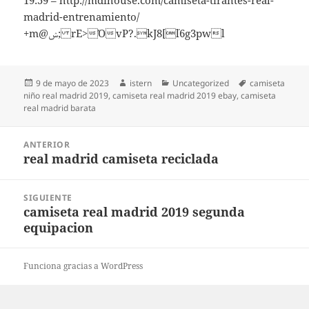
19:59 – http://mdihouse.com/camiseta-tirantes-real-
madrid-entrenamiento/
+m@ݾ; rE>ΌvP?.kJ8[ľ6g3pwl
Publicado
Autor
Categorías
Etiquetas
9 de mayo de 2023
istern
Uncategorized
camiseta
el
niño real madrid 2019
,
camiseta real madrid 2019 ebay
,
camiseta
real madrid barata
Navegación
ANTERIOR
de
real madrid camiseta reciclada
Entrada
entradas
anterior:
SIGUIENTE
camiseta real madrid 2019 segunda
Entrada
equipacion
siguiente:
Funciona gracias a WordPress