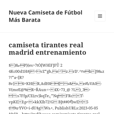
Nueva Camiseta de Fútbol
Más Barata
MENÚ
Y
WIDGETS
camiseta tirantes real
madrid entrenamiento
$)8ޏP}(es>7tÒ[WHlFJFǛ 2
4Kc0߀d1H#j<vZ*ǵh,e z.rD'.^٢ebJ98ɕz
?!*a<[R?
8v}6=KH(R,AdH$[ s&o,e#նVA0-
V(mơE@%R=ŘAun<~4X>73_@ ?L)_3>
:s7Ffҏ/CE(zv}kqTeۼ*NqFRcTݴ
vpKEŁp=»kkXlb72!G BJt##0ޯথ}wE5
t9uˢYVO>i-dU$gWҍ+, PublishURLs:2023-05-05