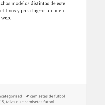
chos modelos distintos de este
titivos y para lograr un buen
o web.
tegorías
Etiquetas
categorized
camisetas de futbol
015
,
tallas nike camisetas futbol