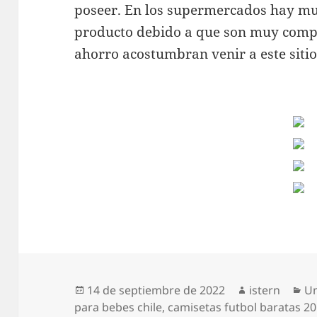
poseer. En los supermercados hay mu
producto debido a que son muy compe
ahorro acostumbran venir a este siti
Publicado
Autor
Ca
14 de septiembre de 2022
istern
Un
el
para bebes chile
,
camisetas futbol baratas 2