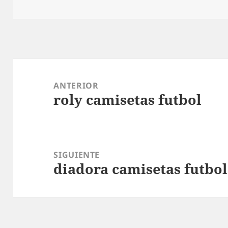
Navegación
de
ANTERIOR
roly camisetas futbol
entradas
Entrada
anterior:
SIGUIENTE
diadora camisetas futbol
Entrada
siguiente: