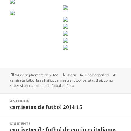
Publicado
Autor
Categorías
Etiqueta
14 de septiembre de 2022
istern
Uncategorized
el
camiseta futbol brasil niño
,
camisetas futbol baratas thai
,
como
saber si una camiseta de futbol es falsa
Navegación
ANTERIOR
de
camisetas de futbol 2014 15
Entrada
entradas
anterior:
SIGUIENTE
camisetas de futbol de equipos italianos
Entrada