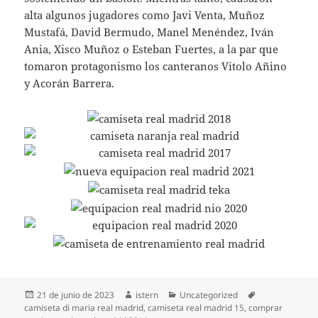
alta algunos jugadores como Javi Venta, Muñoz
Mustafá, David Bermudo, Manel Menéndez, Iván
Ania, Xisco Muñoz o Esteban Fuertes, a la par que
tomaron protagonismo los canteranos Vitolo Añino
y Acorán Barrera.
Publicado
Autor
Categorías
Etiquetas
21 de junio de 2023
istern
Uncategorized
el
camiseta di maria real madrid
,
camiseta real madrid 15
,
comprar