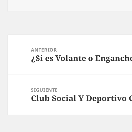
Navegación
de
ANTERIOR
¿Si es Volante o Enganch
entradas
Entrada
anterior:
SIGUIENTE
Club Social Y Deportivo 
Entrada
siguiente: