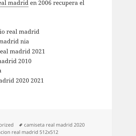
eal madrid
en 2006 recupera el
as
Etiquetas
orized
camiseta real madrid 2020
cion real madrid 512x512