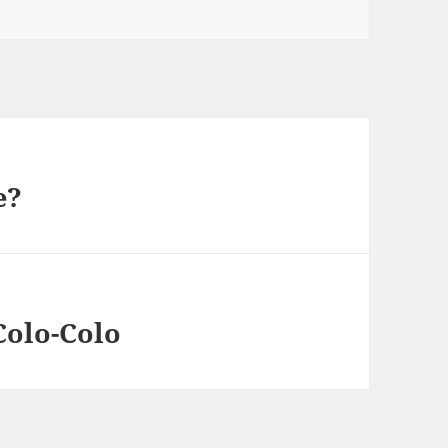
e?
Colo-Colo