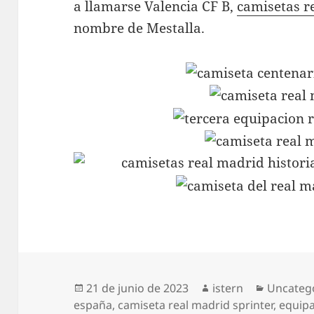
a llamarse Valencia CF B,
camisetas r
nombre de Mestalla.
Publicado
Autor
Categorí
21 de junio de 2023
istern
Uncateg
el
españa
,
camiseta real madrid sprinter
,
equipa