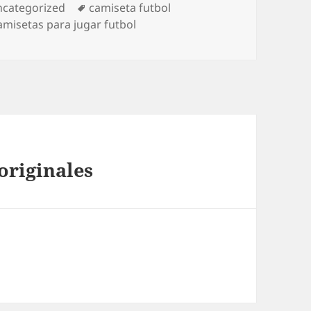
tegorías
Etiquetas
categorized
camiseta futbol
amisetas para jugar futbol
originales