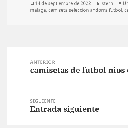
Publicado
Autor
Ca
14 de septiembre de 2022
istern
Un
el
malaga
,
camiseta seleccion andorra futbol
,
c
Navegación
de
ANTERIOR
camisetas de futbol nios 
entradas
Entrada
anterior:
SIGUIENTE
Entrada siguiente
Entrada
siguiente: