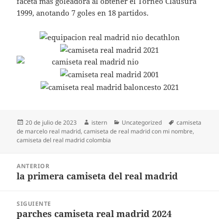
faceta más goleadora al obtener el Torneo Clausura
1999, anotando 7 goles en 18 partidos.
Publicado
Autor
Categorías
Etiquetas
20 de julio de 2023
istern
Uncategorized
camiseta
el
de marcelo real madrid
,
camiseta de real madrid con mi nombre
,
camiseta del real madrid colombia
Navegación
ANTERIOR
de
la primera camiseta del real madrid
Entrada
entradas
anterior:
SIGUIENTE
parches camiseta real madrid 2024
Entrada