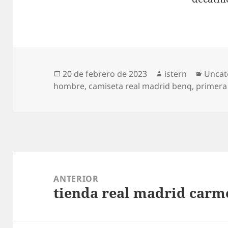
Publicado
Autor
Categ
20 de febrero de 2023
istern
Uncat
el
hombre
,
camiseta real madrid benq
,
primera
Navegación
de
ANTERIOR
tienda real madrid carm
entradas
Entrada
anterior: