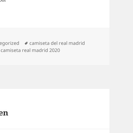
orías
Etiquetas
egorized
camiseta del real madrid
 camiseta real madrid 2020
en