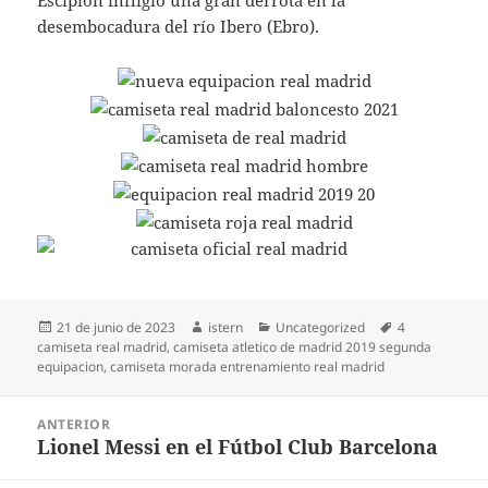
Escipión infligió una gran derrota en la
desembocadura del río Ibero (Ebro).
Publicado
Autor
Categorías
Etiquetas
21 de junio de 2023
istern
Uncategorized
4
el
camiseta real madrid
,
camiseta atletico de madrid 2019 segunda
equipacion
,
camiseta morada entrenamiento real madrid
Navegación
ANTERIOR
de
Lionel Messi en el Fútbol Club Barcelona
Entrada
entradas
anterior: