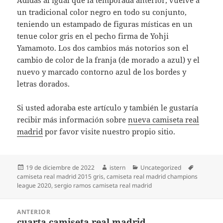
Adidas al igual que la temporada anterior, vuelve a
un tradicional color negro en todo su conjunto,
teniendo un estampado de figuras místicas en un
tenue color gris en el pecho firma de Yohji
Yamamoto. Los dos cambios más notorios son el
cambio de color de la franja (de morado a azul) y el
nuevo y marcado contorno azul de los bordes y
letras dorados.
Si usted adoraba este artículo y también le gustaría
recibir más información sobre
nueva camiseta real
madrid
por favor visite nuestro propio sitio.
Publicado
Autor
Categorías
Etiquetas
19 de diciembre de 2022
istern
Uncategorized
el
camiseta real madrid 2015 gris
,
camiseta real madrid champions
league 2020
,
sergio ramos camiseta real madrid
Navegación
ANTERIOR
de
cuarta camiseta real madrid
Entrada