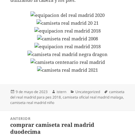
utilizando la cabeza y los pies.
Publicado
Autor
Categorías
Etiquetas
9 de mayo de 2023
istern
Uncategorized
camiseta
el
del real madrid para pes 2018
,
camiseta oficial real madrid malaga
,
camiseta real madrid niño
Navegación
ANTERIOR
de
comprar camiseta real madrid
Entrada
entradas
duodecima
anterior: