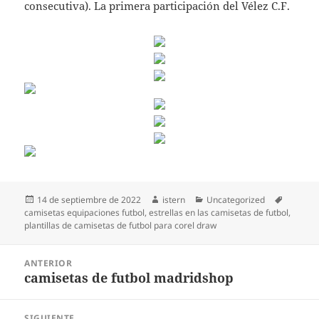
consecutiva). La primera participación del Vélez C.F.
Publicado
Autor
Categorías
Etiqueta
14 de septiembre de 2022
istern
Uncategorized
el
camisetas equipaciones futbol
,
estrellas en las camisetas de futbol
,
plantillas de camisetas de futbol para corel draw
Navegación
ANTERIOR
de
camisetas de futbol madridshop
Entrada
entradas
anterior:
SIGUIENTE