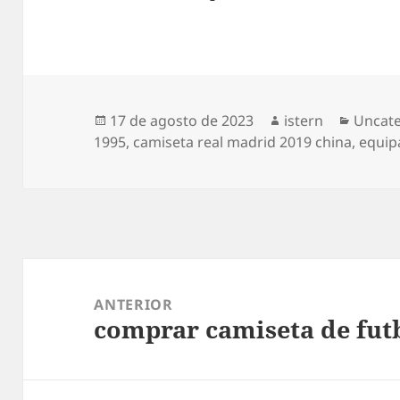
Publicado
Autor
Catego
17 de agosto de 2023
istern
Uncat
el
1995
,
camiseta real madrid 2019 china
,
equip
Navegación
de
ANTERIOR
comprar camiseta de fut
entradas
Entrada
anterior: