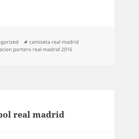
rías
Etiquetas
egorized
camiseta real madrid
acion portero real madrid 2016
bol real madrid