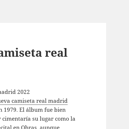
amiseta real
eva camiseta real madrid
en 1979. El álbum fue bien
y cimentaría su lugar como la
ecital en Obras, aunque