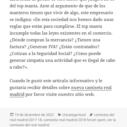
del top manta. Ante al argumento de que de los
manteros tienen que vivir de algo, este empresario
se indigna: «En esta sociedad nos hemos dado unas
reglas que están para cumplirse. El top manta
incumple todas las leyes existentes en el comercio.
¿Dónde compran la mercancía? ¿Tienen una
factura? ¿Generan IVA? ¿Están contratados?
¿Cotizan a la Seguridad Social? ¿Cómo puede
generar simpatía una actividad que es ilegal de cabo
a rabo?».
Cuando le gustó este artículo informativo y le
gustaría recibir detalles sobre
nueva camiseta real
madrid
por favor visite nuestro sitio web.
Publicado
Categorías
Etiquetas
19 de diciembre de 2022
Uncategorized
camiseta del
el
real madrid 2017 18
,
camiseta real madrid 2018 forum sport
,
ver la
camiseta del real madrid