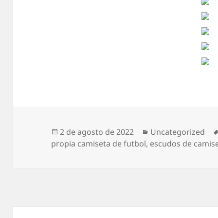
Publicado
Categorías
2 de agosto de 2022
Uncategorized
el
propia camiseta de futbol
,
escudos de camise