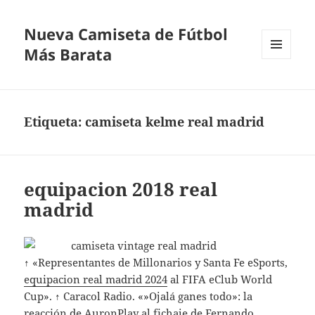
Nueva Camiseta de Fútbol
Más Barata
MENÚ
Y
WIDGETS
Etiqueta:
camiseta kelme real madrid
equipacion 2018 real
madrid
↑ «Representantes de Millonarios y Santa Fe eSports,
equipacion real madrid 2024
al FIFA eClub World
Cup». ↑ Caracol Radio. «»Ojalá ganes todo»: la
reacción de AuronPlay al fichaje de Fernando