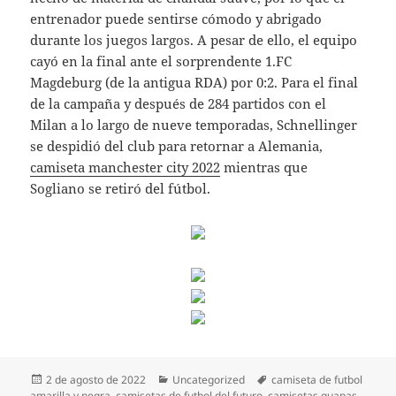
entrenador puede sentirse cómodo y abrigado
durante los juegos largos. A pesar de ello, el equipo
cayó en la final ante el sorprendente 1.FC
Magdeburg (de la antigua RDA) por 0:2. Para el final
de la campaña y después de 284 partidos con el
Milan a lo largo de nueve temporadas, Schnellinger
se despidió del club para retornar a Alemania,
camiseta manchester city 2022
mientras que
Sogliano se retiró del fútbol.
Publicado
Categorías
Etiquetas
2 de agosto de 2022
Uncategorized
camiseta de futbol
el
amarilla y negra
,
camisetas de futbol del futuro
,
camisetas guapas