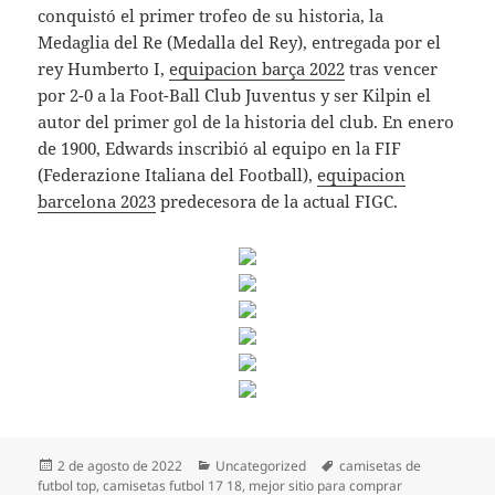
conquistó el primer trofeo de su historia, la
Medaglia del Re (Medalla del Rey), entregada por el
rey Humberto I,
equipacion barça 2022
tras vencer
por 2-0 a la Foot-Ball Club Juventus y ser Kilpin el
autor del primer gol de la historia del club. En enero
de 1900, Edwards inscribió al equipo en la FIF
(Federazione Italiana del Football),
equipacion
barcelona 2023
predecesora de la actual FIGC.
Publicado
Categorías
Etiquetas
2 de agosto de 2022
Uncategorized
camisetas de
el
futbol top
,
camisetas futbol 17 18
,
mejor sitio para comprar