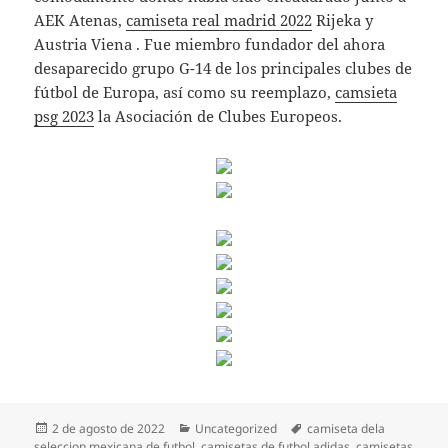
AEK Atenas,
camiseta real madrid 2022
Rijeka y
Austria Viena . Fue miembro fundador del ahora
desaparecido grupo G-14 de los principales clubes de
fútbol de Europa, así como su reemplazo,
camsieta
psg 2023
la Asociación de Clubes Europeos.
Publicado
Categorías
Etiquetas
2 de agosto de 2022
Uncategorized
camiseta dela
el
seleccion mexicana de futbol
,
camisetas de futbol adidas
,
camisetas