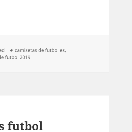
Etiquetas
ed
camisetas de futbol es
,
de futbol 2019
s futbol