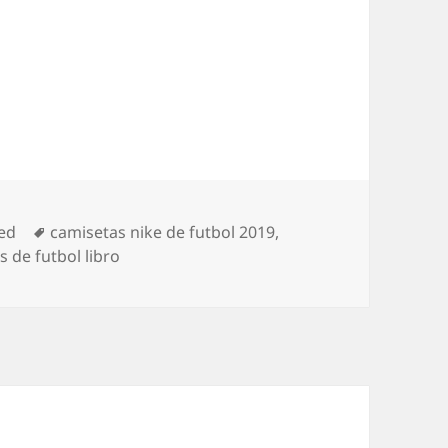
Etiquetas
ed
camisetas nike de futbol 2019
,
s de futbol libro