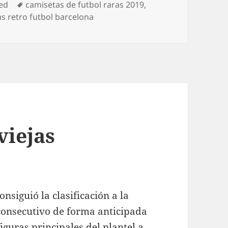
Etiquetas
ed
camisetas de futbol raras 2019
,
s retro futbol barcelona
viejas
nsiguió la clasificación a la
onsecutivo de forma anticipada
iguras principales del plantel a