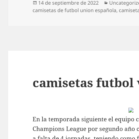
Publicado
Categorías
14 de septiembre de 2022
Uncategoriz
el
camisetas de futbol union española
,
camiseta
camisetas futbol 
En la temporada siguiente el equipo co
Champions League por segundo año c
a falta de 4 jornadas, teniendo como f