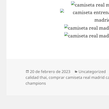
Publicado
Categorías
20 de febrero de 2023
Uncategorized
el
calidad thai
,
comprar camiseta real madrid ca
champions