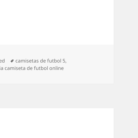
Etiquetas
ed
camisetas de futbol 5
,
ia camiseta de futbol online