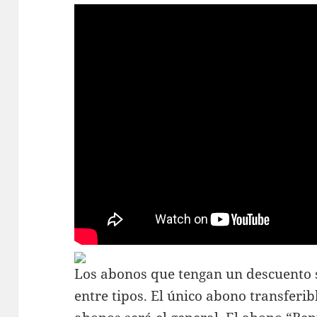
Los abonos que tengan un descuento 
entre tipos. El único abono transferib