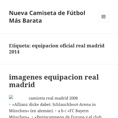
Nueva Camiseta de Fútbol
Más Barata
MENÚ
Y
WIDGETS
Etiqueta:
equipacion oficial real madrid
2014
imagenes equipacion real
madrid
↑ «Allianz dicke dabei: Schlauchboot-Arena in
München» (en alemán). ↑ a b c «FC Bayern
München». ↑ «Pentacampeón de Europa y el club