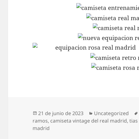
Publicado
Categorías
21 de junio de 2023
Uncategorized
el
ramos
,
camiseta vintage del real madrid
,
tias
madrid