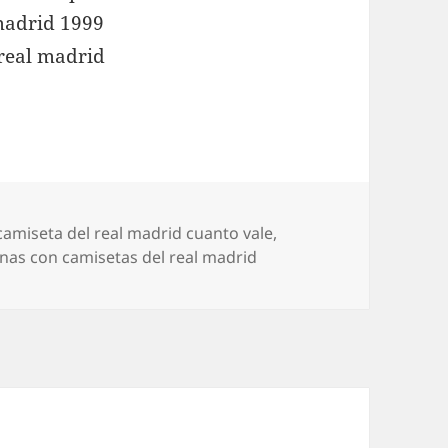
Etiquetas
camiseta del real madrid cuanto vale
,
enas con camisetas del real madrid