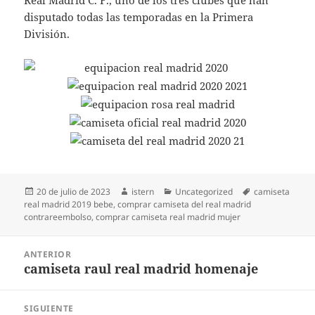
Real Madrid C. F., uno de los tres clubes que han
disputado todas las temporadas en la Primera
División.
Publicado
Autor
Categorías
Etiquetas
20 de julio de 2023
istern
Uncategorized
camiseta
el
real madrid 2019 bebe
,
comprar camiseta del real madrid
contrareembolso
,
comprar camiseta real madrid mujer
Navegación
ANTERIOR
de
camiseta raul real madrid homenaje
Entrada
entradas
anterior:
SIGUIENTE