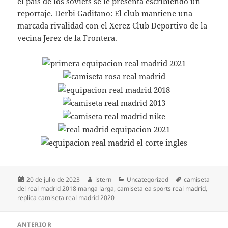
el país de los soviets se le presenta escribiendo un
reportaje. Derbi Gaditano: El club mantiene una
marcada rivalidad con el Xerez Club Deportivo de la
vecina Jerez de la Frontera.
Publicado
Autor
Categorías
Etiquetas
20 de julio de 2023
istern
Uncategorized
camiseta
el
del real madrid 2018 manga larga
,
camiseta ea sports real madrid
,
replica camiseta real madrid 2020
Navegación
ANTERIOR