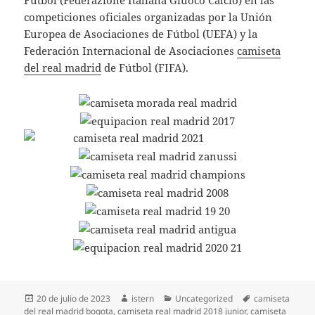
Fútbol (Federazione Italiana Giuoco Calcio) en las
competiciones oficiales organizadas por la Unión
Europea de Asociaciones de Fútbol (UEFA) y la
Federación Internacional de Asociaciones
camiseta
del real madrid
de Fútbol (FIFA).
Publicado
Autor
Categorías
Etiquetas
20 de julio de 2023
istern
Uncategorized
camiseta
el
del real madrid bogota
,
camiseta real madrid 2018 junior
,
camiseta